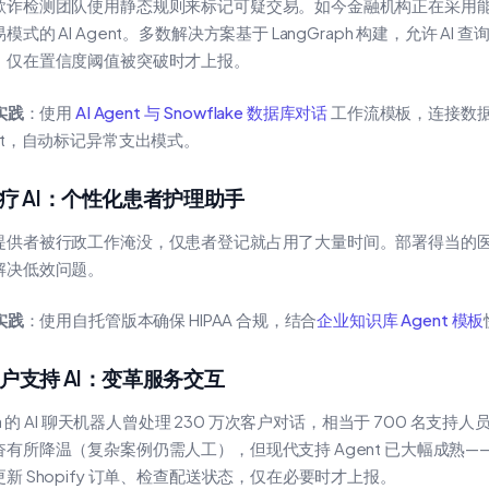
欺诈检测团队使用静态规则来标记可疑交易。如今金融机构正在采用
模式的 AI Agent。多数解决方案基于 LangGraph 构建，允许 AI
，仅在置信度阈值被突破时才上报。
 实践
：使用
AI Agent 与 Snowflake 数据库对话
工作流模板，连接数据库
ent，自动标记异常支出模式。
 医疗 AI：个性化患者护理助手
提供者被行政工作淹没，仅患者登记就占用了大量时间。部署得当的医疗 RA
解决低效问题。
 实践
：使用自托管版本确保 HIPAA 合规，结合
企业知识库 Agent 模板
 客户支持 AI：变革服务交互
rna 的 AI 聊天机器人曾处理 230 万次客户对话，相当于 700 名支
有所降温（复杂案例仍需人工），但现代支持 Agent 已大幅成熟——能够
新 Shopify 订单、检查配送状态，仅在必要时才上报。