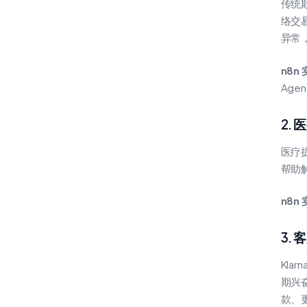
传统
络交易
异常
n8n
Ag
2.
医疗
帮助
n8n
3.
Kla
期兴奋
款、更