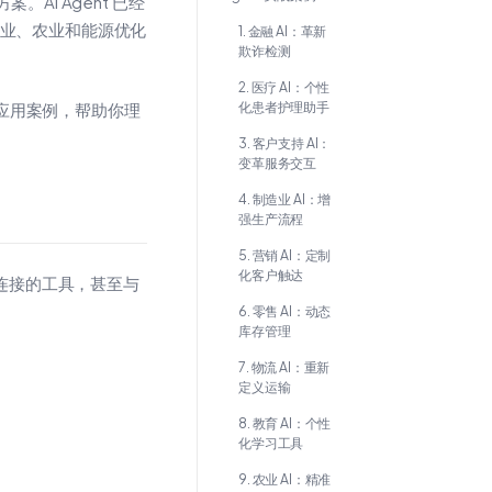
AI Agent 已经
中文
造业、农业和能源优化
教程
1. 金融 AI：革新
欺诈检测
2. 医疗 AI：个性
化患者护理助手
的应用案例，帮助你理
3. 客户支持 AI：
变革服务交互
4. 制造业 AI：增
强生产流程
5. 营销 AI：定制
化客户触达
）、连接的工具，甚至与
6. 零售 AI：动态
库存管理
7. 物流 AI：重新
定义运输
8. 教育 AI：个性
化学习工具
9. 农业 AI：精准