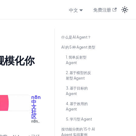
中文
免费注册
什么是 AI Agent？
AI 的 5 种 Agent 类型
n 规模化你
1. 简单反射型
Agent
2. 基于模型的反
射型 Agent
3. 基于目标的
Agent
n8n
中
4. 基于效用的
文
Agent
社
区
5. 学习型 Agent
n8n
自动
按功能分类的 15 个 AI
化工
Agent 实战案例
作流