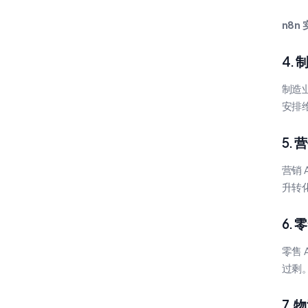
n8n
4.
制造
安排
5.
营销
升转
6.
零售
过剩
7.