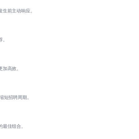
击发生前主动响应。
荐。
作更加高效。
幅缩短招聘周期。
源的最佳组合。