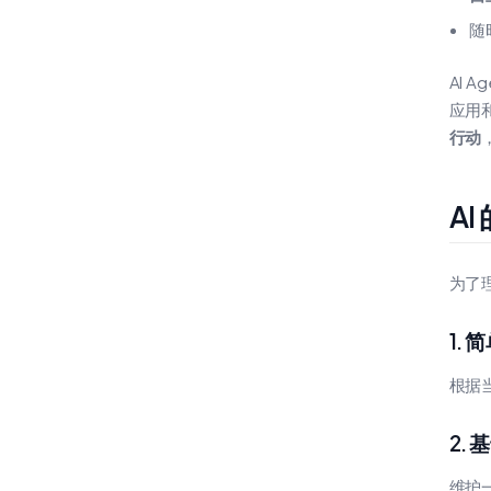
随
AI A
应用
行动
AI
为了理
1. 
根据
2.
维护