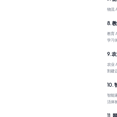
物流
8.
教育
学习
9.
农业
割建
10
智能
活体
11