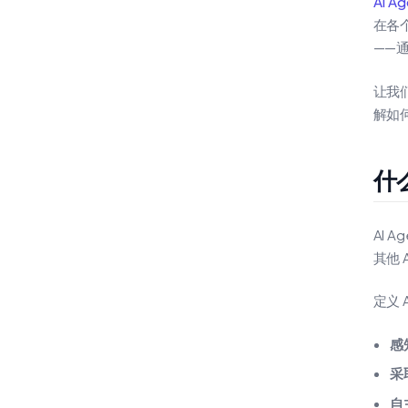
AI Ag
在各
——
让我
解如
什么
AI 
其他
定义 
感
采
自