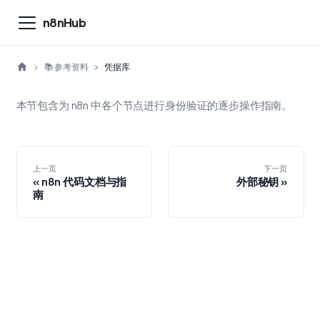
n8nHub
📚 参考资料
凭据库
本节包含为 n8n 中各个节点进行身份验证的逐步操作指南。
上一页
下一页
n8n 代码文档与指
外部秘钥
南