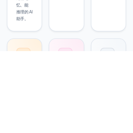
忆、能
推理的 AI
助手。
数据主
混合编
100%
权自托
排引擎
开源透
管
明
低代码
Docker
可视化
GitHub
一键部
界面与
60,000
署，数
高代码
+
据完全
灵活逻
Stars，
在你的
辑完美
企业级
服务
融合。
使用标