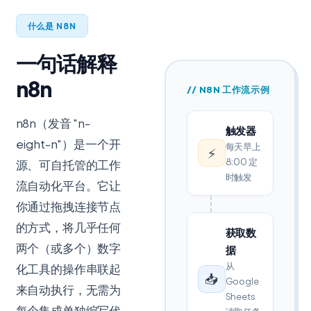
什么是 N8N
一句话解释
n8n
// N8N 工作流示例
n8n（发音 "n-
触发器
eight-n"）是一个开
每天早上
⚡
8:00 定
源、可自托管的工作
时触发
流自动化平台。它让
你通过拖拽连接节点
的方式，将几乎任何
获取数
两个（或多个）数字
据
从
化工具的操作串联起
📥
Google
来自动执行，无需为
Sheets
每个集成单独编写代