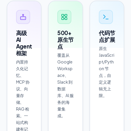
高级
500+
代码节
AI
原生节
点扩展
Agent
点
原生
框架
覆盖从
JavaScri
内置持
Google
pt/Pyth
久化记
Worksp
on 节
忆、
ace、
点，自
MCP 协
Slack 到
定义逻
议、向
数据
辑无上
量存
库、AI 服
限。
储、
务的海
RAG 检
量集
索。一
成。
站式构
建有记