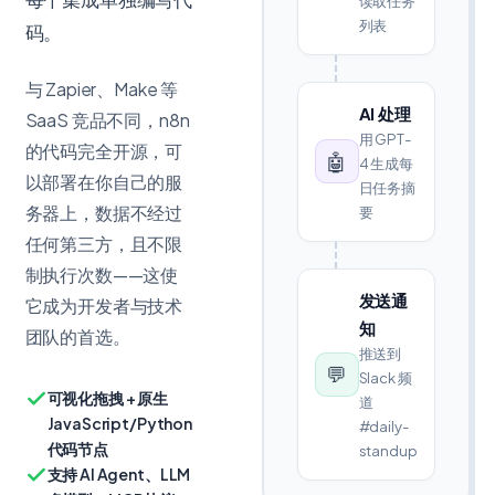
读取任务
列表
码。
与 Zapier、Make 等
AI 处理
SaaS 竞品不同，n8n
用 GPT-
的代码完全开源，可
🤖
4 生成每
以部署在你自己的服
日任务摘
务器上，数据不经过
要
任何第三方，且不限
制执行次数——这使
发送通
它成为开发者与技术
知
团队的首选。
推送到
💬
Slack 频
可视化拖拽 + 原生
道
JavaScript/Python
#daily-
代码节点
standup
支持 AI Agent、LLM