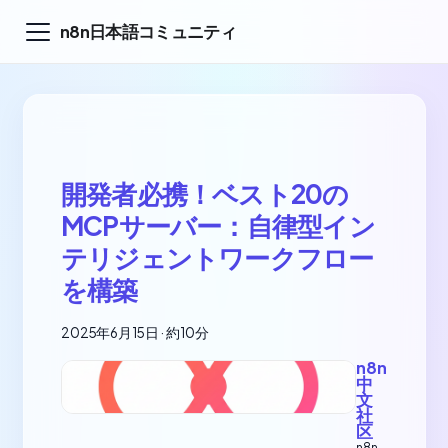
n8n日本語コミュニティ
開発者必携！ベスト20の
MCPサーバー：自律型イン
テリジェントワークフロー
を構築
2025年6月15日
·
約10分
n8n
中
文
社
区
n8n