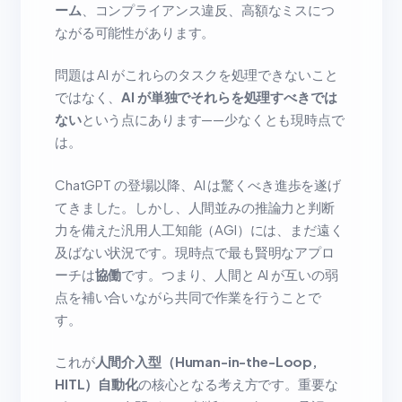
ーム
、コンプライアンス違反、高額なミスにつ
ながる可能性があります。
問題は AI がこれらのタスクを処理できないこと
ではなく、
AI が単独でそれらを処理すべきでは
ない
という点にあります——少なくとも現時点で
は。
ChatGPT の登場以降、AI は驚くべき進歩を遂げ
てきました。しかし、人間並みの推論力と判断
力を備えた汎用人工知能（AGI）には、まだ遠く
及ばない状況です。現時点で最も賢明なアプロ
ーチは
協働
です。つまり、人間と AI が互いの弱
点を補い合いながら共同で作業を行うことで
す。
これが
人間介入型（Human-in-the-Loop,
HITL）自動化
の核心となる考え方です。重要な