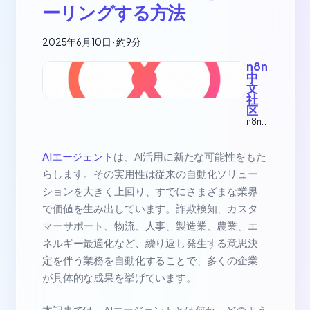
ーリングする方法
2025年6月10日
·
約9分
n8n
中
文
社
区
n8n
自动
化工
作流
AIエージェント
は、AI活用に新たな可能性をもた
中文
らします。その実用性は従来の自動化ソリュー
教程
ションを大きく上回り、すでにさまざまな業界
で価値を生み出しています。詐欺検知、カスタ
マーサポート、物流、人事、製造業、農業、エ
ネルギー最適化など、繰り返し発生する意思決
定を伴う業務を自動化することで、多くの企業
が具体的な成果を挙げています。
本記事では、AIエージェントとは何か、どのよう