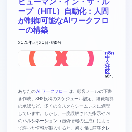
ヒューマン・イン・ザ・ル
ープ（HITL）自動化：人間
が制御可能なAIワークフロ
ーの構築
2025年5月20日
·
約8分
n8n
中
文
社
区
n8n
自动
化工
作流
あなたの
AI ワークフロー
は、顧客メールの下書
中文
き作成、SNS投稿のスケジュール設定、経費精算
教程
の承認など、多くのタスクをシームレスに処理
しています。しかし、一度誤解された指示や AI
の
ハルシネーション
（虚偽情報の生成）によっ
て誤った情報が混入すると、瞬く間に顧客
クレ