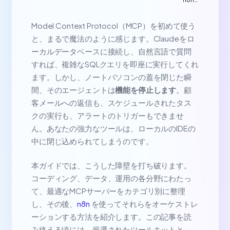
自动
化工
作流
Model Context Protocol（MCP）を初めて使う
中文
と、まるで魔法のように感じます。Claudeをロ
教程
ーカルデータベースに接続し、自然言語で質問
すれば、複雑なSQLクエリを即座に実行してくれ
ます。しかし、ノートパソコンの蓋を閉じた瞬
間、そのエージェントは
機能を停止します
。顧
客メールへの返信も、スケジュールされたタス
クの実行も、アラートのトリガーもできませ
ん。あなたの強力なツールは、ローカルのIDEの
中に閉じ込められてしまうのです。
本ガイドでは、こうした障壁を打ち破ります。
コーディング、データ、運用の各分野にわたっ
て、最適なMCPサーバーをカテゴリ別に整理
し、その後、
n8n
を使ってそれらをオーケストレ
ーションする方法を紹介します。この記事を読
み終える頃には、厳選されたツールキットと、