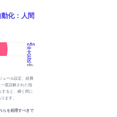
自動化：人間
n8n
中
文
社
区
n8n
自动
化工
作流
ジュール設定、経費
中文
、一度誤解された指
教程
入すると、瞬く間に
あります。
それらを処理すべきで