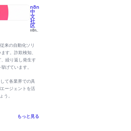
n8n
中
文
社
区
n8n
自动
化工
作流
は従来の自動化ソリ
中文
います。詐欺検知、
教程
ど、繰り返し発生す
を挙げています。
そして各業界での具
Iエージェントを活
ょう。
もっと見る