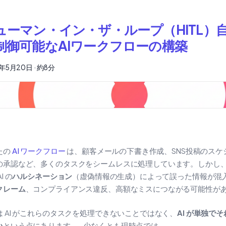
ューマン・イン・ザ・ループ（HITL）
制御可能なAIワークフローの構築
5年5月20日
·
約8分
たの
AI ワークフロー
は、顧客メールの下書き作成、SNS投稿のスケ
の承認など、多くのタスクをシームレスに処理しています。しかし
I の
ハルシネーション
（虚偽情報の生成）によって誤った情報が混
クレーム
、コンプライアンス違反、高額なミスにつながる可能性が
は AI がこれらのタスクを処理できないことではなく、
AI が単独で
い
という点にあります——少なくとも現時点では。