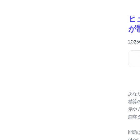
ヒ
が
202
あな
精算
示や A
顧客
問題
はな