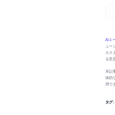
AI
ュー
カス
る意
本記
体的
用で
タグ: