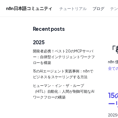
n8n日本語コミュニティ
チュートリアル
ブログ
テ
Recent posts
2025
「
開発者必携！ベスト20のMCPサーバ
ー：自律型インテリジェントワークフ
n8n
ローを構築
全て
15のAIエージェント実践事例：n8nで
ビジネスをスケーリングする方法
ヒューマン・イン・ザ・ループ
（HITL）自動化：人間が制御可能なAI
1
ワークフローの構築
ー
202