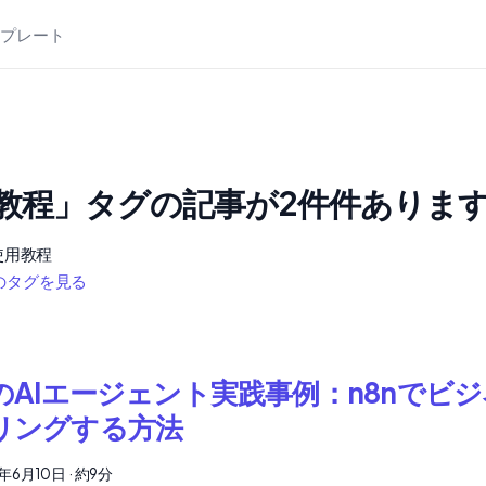
ンプレート
教程」タグの記事が2件件ありま
 使用教程
のタグを見る
5のAIエージェント実践事例：n8nでビ
リングする方法
5年6月10日
·
約9分