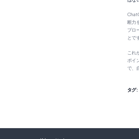
Ch
断力
プロ
とで
これ
ポイ
で、
タグ: