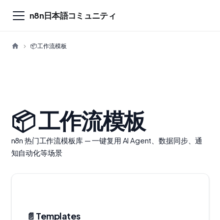
n8n日本語コミュニティ
📦 工作流模板
📦 工作流模板
n8n 热门工作流模板库 — 一键复用 AI Agent、数据同步、通
知自动化等场景
📄️
Templates