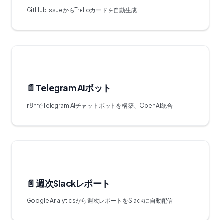
GitHub IssueからTrelloカードを自動生成
📄️
Telegram AIボット
n8nでTelegram AIチャットボットを構築、OpenAI統合
📄️
週次Slackレポート
Google Analyticsから週次レポートをSlackに自動配信