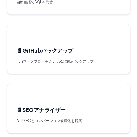
自然言語でSQLを代替
📄️
GitHubバックアップ
n8nワークフローをGitHubに自動バックアップ
📄️
SEOアナライザー
AIでSEOとコンバージョン最適化を提案