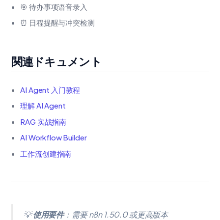
🎯 待办事项语音录入
⏰ 日程提醒与冲突检测
関連ドキュメント
AI Agent 入门教程
理解 AI Agent
RAG 实战指南
AI Workflow Builder
工作流创建指南
💡
使用要件
：需要 n8n 1.50.0 或更高版本