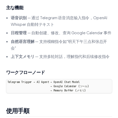
主な機能
语音识别
— 通过 Telegram 语音消息输入指令，OpenAI
Whisper 自動转テキスト
日程管理
— 自動创建、修改、查询 Google Calendar 事件
自然语言理解
— 支持模糊指令如"明天下午三点和张总开
会"
上下文メモリ
— 支持多轮対話，理解指代和后续修改指令
ワークフローノード
Telegram Trigger → AI Agent → OpenAI Chat Model
                            → Google Calendar (ツール)
                            → Memory Buffer (メモリ)
使用手順