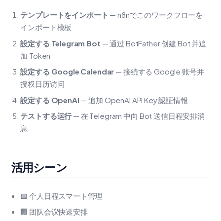
テンプレートをインポート
— n8nでこのワークフローを
インポート模板
設定する Telegram Bot
— 通过 BotFather 创建 Bot 并追
加 Token
設定する Google Calendar
— 接続する Google 账号并
授权日历访问
設定する OpenAI
— 追加 OpenAI API Key 認証情報
テストする运行
— 在 Telegram 中向 Bot 送信日程安排消
息
活用シーン
📅 个人日程スマート管理
🏢 团队会议快速安排