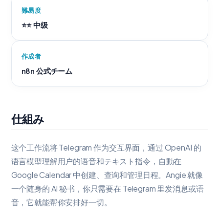
難易度
⭐⭐ 中级
作成者
n8n 公式チーム
仕組み
这个工作流将 Telegram 作为交互界面，通过 OpenAI 的
语言模型理解用户的语音和テキスト指令，自動在
Google Calendar 中创建、查询和管理日程。Angie 就像
一个随身的 AI 秘书，你只需要在 Telegram 里发消息或语
音，它就能帮你安排好一切。