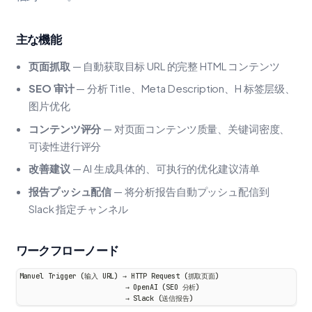
主な機能
页面抓取
— 自動获取目标 URL 的完整 HTML コンテンツ
SEO 审计
— 分析 Title、Meta Description、H 标签层级、
图片优化
コンテンツ评分
— 对页面コンテンツ质量、关键词密度、
可读性进行评分
改善建议
— AI 生成具体的、可执行的优化建议清单
报告プッシュ配信
— 将分析报告自動プッシュ配信到
Slack 指定チャンネル
ワークフローノード
Manuel Trigger (输入 URL) → HTTP Request (抓取页面)
                          → OpenAI (SEO 分析)
                          → Slack (送信报告)