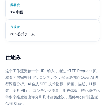
難易度
⭐⭐ 中级
作成者
n8n 公式チーム
仕組み
这个工作流受信一个 URL 输入，通过 HTTP Request 抓
取页面的完整 HTML コンテンツ，然后送信给 OpenAI 进
行深度分析。AI 会从 SEO 技术指标（标题、描述、H 标
签、图片 Alt）、コンテンツ质量、用户体验、转化率优化
等多个维度给出评分和具体改善建议，最终将分析报告送
信到 Slack。