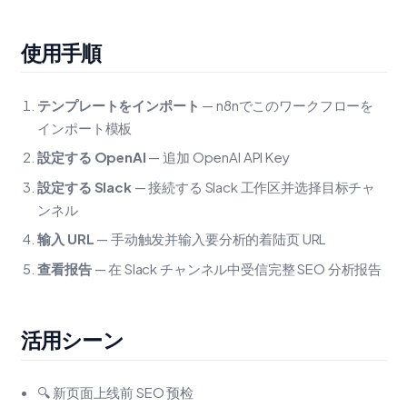
使用手順
テンプレートをインポート
— n8nでこのワークフローを
インポート模板
設定する OpenAI
— 追加 OpenAI API Key
設定する Slack
— 接続する Slack 工作区并选择目标チャ
ンネル
输入 URL
— 手动触发并输入要分析的着陆页 URL
查看报告
— 在 Slack チャンネル中受信完整 SEO 分析报告
活用シーン
🔍 新页面上线前 SEO 预检