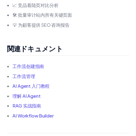
📈 竞品着陆页对比分析
🛠️ 批量审计站内所有关键页面
💡 为顧客提供 SEO 咨询报告
関連ドキュメント
工作流创建指南
工作流管理
AI Agent 入门教程
理解 AI Agent
RAG 实战指南
AI Workflow Builder