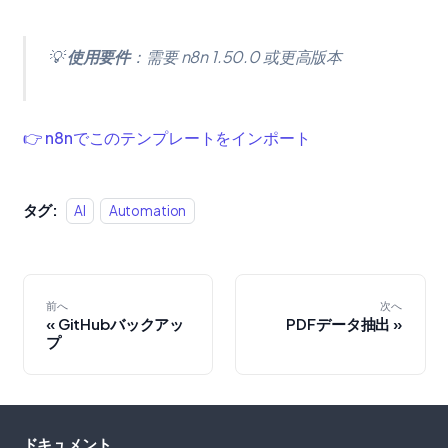
💡
使用要件
：需要 n8n 1.50.0 或更高版本
👉 n8nでこのテンプレートをインポート
タグ:
AI
Automation
前へ
次へ
GitHubバックアッ
PDFデータ抽出
プ
ドキュメント